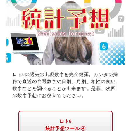
ロト6の過去の出現数字を完全網羅。カンタン操
作で直近の当選数字や日別、月別、相性の良い
数字などを調べることが出来ます。是非、次回
の数字予想にお役立てください。
ロト6
統計予想ツール