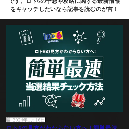
です。
ロト6の予想や攻略に関する最新情報
をキャッチしたいなら記事を読むのが吉！
2024年1月16日
ロト6の見方がわからない方へ！簡単最速