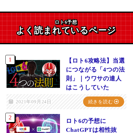
ロト6予想
よく読まれているページ
【ロト6攻略法】当選
につながる「4つの法
則」｜ウワサの達人
はこうしていた
2021年09月24日
続きを読む
ロト6の予想に
ChatGPTは相性抜