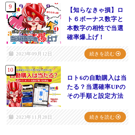
【知らなきゃ損】ロ
ト６ボーナス数字と
本数字の相性で当選
確率爆上げ！
2023年09月12日
続きを読む
ロト6の自動購入は当
たる？当選確率UPの
その手順と設定方法
2023年11月28日
続きを読む