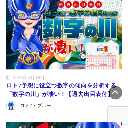
2023年5月16日
ロト7予想に役立つ数字の傾向を分析する
「数字の川」が凄い！【過去出目表付】
ロト7・ブルー