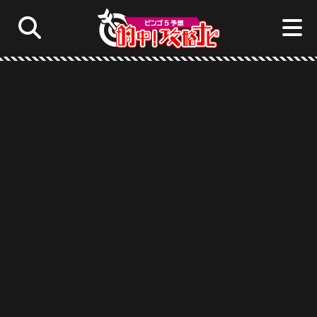
ロト6予想☆的中！攻略ナビ
サイト内
ロト7
ロト6
ミニロト
ロト7予想☆的中！攻略ナビ
ナンバーズ4
ナンバーズ3
ビンゴ5
ミニロト予想☆的中！攻略ナビ
ナンバーズ4予想☆的中！攻略ナビ
ナンバーズ3予想☆的中！攻略ナビ