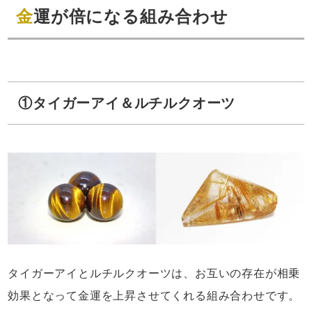
金運が倍になる組み合わせ
①タイガーアイ＆ルチルクオーツ
タイガーアイとルチルクオーツは、お互いの存在が相乗
効果となって金運を上昇させてくれる組み合わせです。