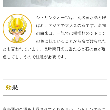
シトリンクオーツは、別名黄水晶と呼
ばれ、アジアで大人気の石です。名前
の由来は、一説では柑橘類のシトロン
の色に似ていることから名づけられた
とも言われています。長時間日光に当たると石の色が退
色してしまうので注意が必要です。
効果
商売運や金運を上昇させてくれるほか、シトリンのもつ