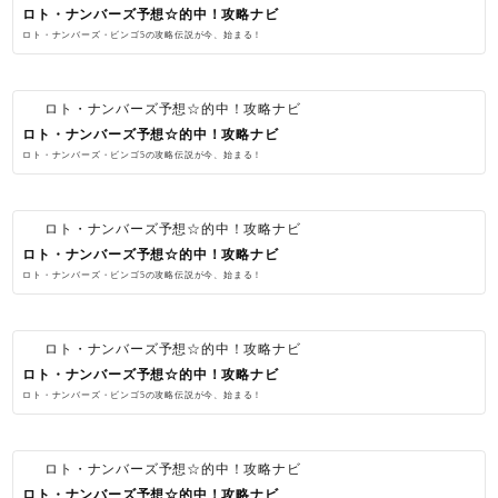
ロト・ナンバーズ予想☆的中！攻略ナビ
ロト・ナンバーズ・ビンゴ5の攻略伝説が今、始まる！
ロト・ナンバーズ予想☆的中！攻略ナビ
ロト・ナンバーズ予想☆的中！攻略ナビ
ロト・ナンバーズ・ビンゴ5の攻略伝説が今、始まる！
ロト・ナンバーズ予想☆的中！攻略ナビ
ロト・ナンバーズ予想☆的中！攻略ナビ
ロト・ナンバーズ・ビンゴ5の攻略伝説が今、始まる！
ロト・ナンバーズ予想☆的中！攻略ナビ
ロト・ナンバーズ予想☆的中！攻略ナビ
ロト・ナンバーズ・ビンゴ5の攻略伝説が今、始まる！
ロト・ナンバーズ予想☆的中！攻略ナビ
ロト・ナンバーズ予想☆的中！攻略ナビ