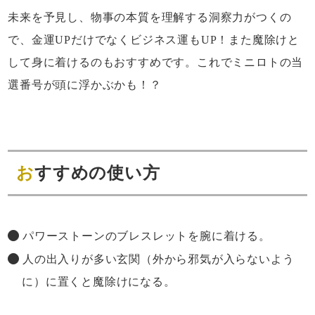
未来を予見し、物事の本質を理解する洞察力がつくの
で、金運UPだけでなくビジネス運もUP！また魔除けと
して身に着けるのもおすすめです。これでミニロトの当
選番号が頭に浮かぶかも！？
おすすめの使い方
パワーストーンのブレスレットを腕に着ける。
人の出入りが多い玄関（外から邪気が入らないよう
に）に置くと魔除けになる。