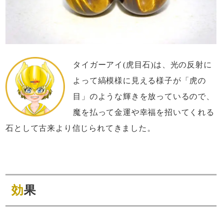
タイガーアイ(虎目石)は、光の反射に
よって縞模様に見える様子が「虎の
目」のような輝きを放っているので、
魔を払って金運や幸福を招いてくれる
石として古来より信じられてきました。
効果