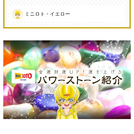
ミニロト・イエロー
ビンゴ5予想☆的中！攻略ナビ
金運上昇★金運・幸運・開運ナビ
ロト・ナンバーズ予想☆的中！攻略ナビ
ロトナンBINGO爆当て当選数字
ロト・ナンバーズ・ビンゴ5を攻略する最強メ
ソッドのご紹介