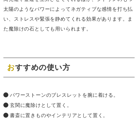
太陽のようなパワーによってネガティブな感情を打ち払
い、ストレスや緊張を静めてくれる効果があります。ま
た魔除けの石としても用いられます。
おすすめの使い方
パワーストーンのブレスレットを腕に着ける。
玄関に魔除けとして置く。
書斎に置きものやインテリアとして置く。