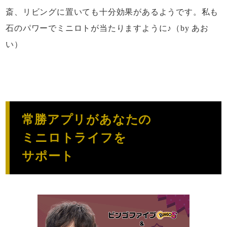
斎、リビングに置いても十分効果があるようです。私も
石のパワーでミニロトが当たりますように♪（by あお
い）
常勝アプリがあなたの
ミニロトライフを
サポート