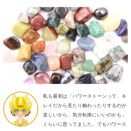
私も最初は「パワーストーンって、キ
レイだから見たり触わったりするのが
楽しいから、気分転換にいいのかも」
くらいに思ってました。でもパワース