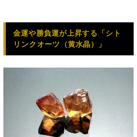
金運や勝負運が上昇する「シト
リンクオーツ（黄水晶）」