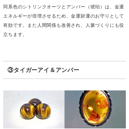
同系色のシトリンクオーツとアンバー（琥珀）は、金運
エネルギーが倍増させるため、金運財運のお守りとして
有効です。また人間関係も改善され、人脈づくりにも役
立ちます。
③タイガーアイ＆アンバー