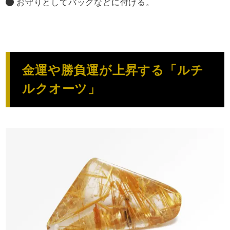
お守りとしてバッグなどに付ける。
金運や勝負運が上昇する「ルチ
ルクオーツ」