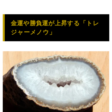
金運や勝負運が上昇する「トレ
ジャーメノウ」