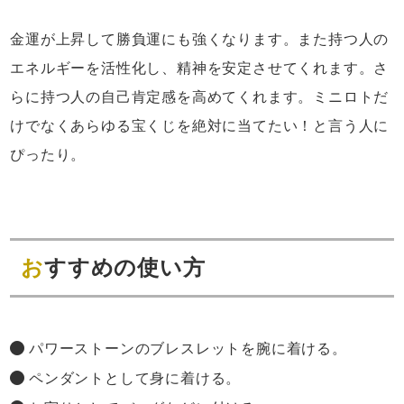
金運が上昇して勝負運にも強くなります。また持つ人の
エネルギーを活性化し、精神を安定させてくれます。さ
らに持つ人の自己肯定感を高めてくれます。ミニロトだ
けでなくあらゆる宝くじを絶対に当てたい！と言う人に
ぴったり。
おすすめの使い方
パワーストーンのブレスレットを腕に着ける。
ペンダントとして身に着ける。