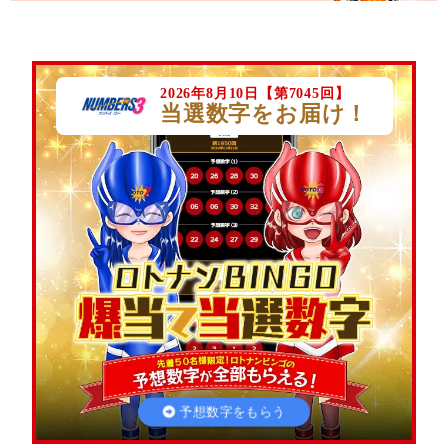
アクセスランキング
2026年8月10日【第7045回】
当選数字をお届け！
数字選択式宝くじ購入方法
最新の当選番号
ロト・ナンバーズ予想攻略基本用語集
的中！攻略ナビについて
予想数字をもらう