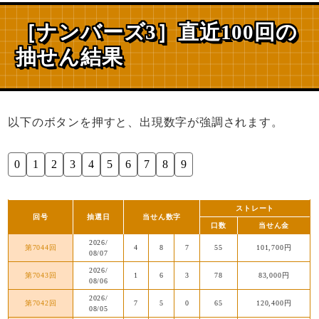
［ナンバーズ3］直近100回の
抽せん結果
以下のボタンを押すと、出現数字が強調されます。
0
1
2
3
4
5
6
7
8
9
ストレート
回号
抽選日
当せん数字
口数
当せん金
2026/
第7044回
4
8
7
55
101,700円
08/07
2026/
第7043回
1
6
3
78
83,000円
08/06
2026/
第7042回
7
5
0
65
120,400円
08/05