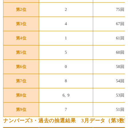
第2位
2
75回
第3位
4
67回
第4位
1
61回
第5位
5
60回
第6位
0
58回
第7位
8
54回
第8位
6, 9
53回
第9位
7
51回
ナンバーズ3・過去の抽選結果 3月データ（第3数字