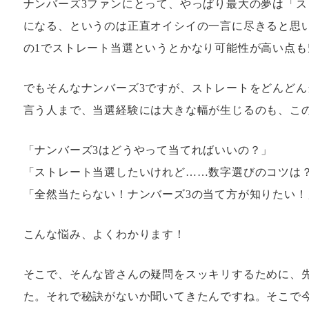
ナンバーズ3ファンにとって、やっぱり最大の夢は「ス
になる、というのは正直オイシイの一言に尽きると思い
の1でストレート当選というとかなり可能性が高い点も
でもそんなナンバーズ3ですが、ストレートをどんど
言う人まで、当選経験には大きな幅が生じるのも、こ
「ナンバーズ3はどうやって当てればいいの？」
「ストレート当選したいけれど……数字選びのコツは
「全然当たらない！ナンバーズ3の当て方が知りたい！
こんな悩み、よくわかります！
そこで、そんな皆さんの疑問をスッキリするために、
た。それで秘訣がないか聞いてきたんですね。そこで