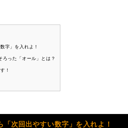
い数字」を入れよ！
そろった「オール」とは？
ます！
ら「次回出やすい数字」を入れよ！