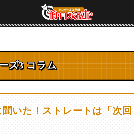
想☆的中！攻略ナビ
ト内
ロト7
ロト6
ーズ3 コラム
ナンバーズ4
ナンバーズ3
ビンゴ5
想☆的中！攻略ナビ
予想☆的中！攻略ナビ
に聞いた！ストレートは「次回
ズ4予想☆的中！攻略ナビ
ズ3予想☆的中！攻略ナビ