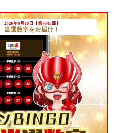
ご質問
わせ
2026年8月10日【第7045回】
当選数字をお届け！
ップ
シーポリシー
報