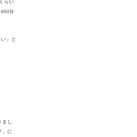
くらい
00分
ない」と
きまし
字」に