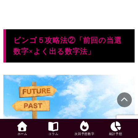
ビンゴ５攻略法②「前回の当選
数字×よく出る数字法」
ホーム
コラム
次回予想数字
統計予想