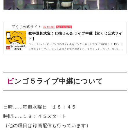
宝くじ公式サイト
26 Users
24 Pockets
数字選択式宝くじ抽せん会 ライブ中継【宝くじ公式サイ
ト】
ロト・ナンバーズ・ビンゴの抽せん会をインターネットでライブ配信！！【宝くじ
公式サイト】では、ジャンボ宝くじ等の普通くじ・スクラッチ・ロト7・ロト6・ミ
ニロト・ナンバーズ4・ナンバーズ3・ビンゴ5といった各宝くじの特徴や、宝くじ
公式サイトでのネ...
ビンゴ５ライブ中継について
日時……毎週水曜日 １８：４５
時間……１８：４５スタート
（他の曜日は録画配信も行っています）