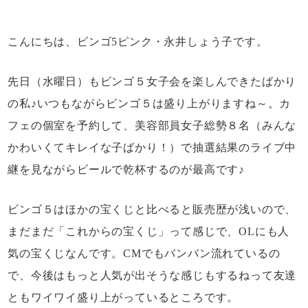
よくあるご質問
こんにちは、ビンゴ5ピンク・永井しょう子です。
お問い合わせ
先日（水曜日）もビンゴ５女子会を楽しんできたばかり
の私♪いつもながらビンゴ５は盛り上がりますね～。カ
サイトマップ
フェの個室を予約して、美容部員女子総勢８名（みんな
かわいくてキレイな子ばかり！）で抽選結果のライブ中
利用規約
継を見ながらビールで乾杯するのが最高です♪
ビンゴ５はほかの宝くじと比べると販売歴が浅いので、
プライバシーポリシー
まだまだ「これからの宝くじ」って感じで、OLにも人
気の宝くじなんです。CMでもバンバン流れているの
運営者情報
で、今後はもっと人気が出そうな感じもするねって友達
ともワイワイ盛り上がっているところです。