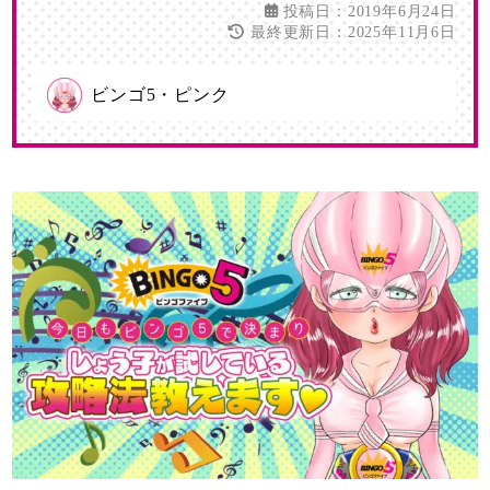
投稿日：2019年6月24日
最終更新日：2025年11月6日
ビンゴ5予想☆的中！攻略ナビ
ビンゴ5・ピンク
金運上昇★金運・幸運・開運ナビ
ロト・ナンバーズ予想☆的中！攻略ナビ
ロトナンBINGO爆当て当選数字
ロト・ナンバーズ・ビンゴ5を攻略する最強メ
ソッドのご紹介