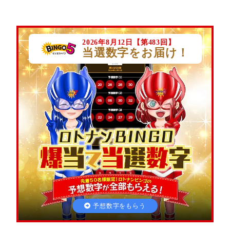
アクセスランキング
2026年8月12日【第483回】
当選数字をお届け！
数字選択式宝くじ購入方法
最新の当選番号
ロト・ナンバーズ予想攻略基本用語集
予想数字をもらう
的中！攻略ナビについて