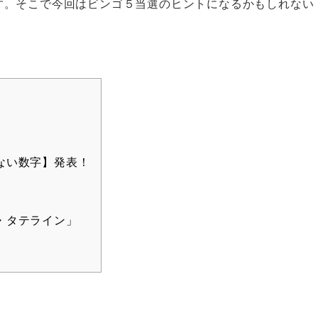
す。そこで今回はビンゴ５当選のヒントになるかもしれない
。
ない数字】発表！
・タテライン」