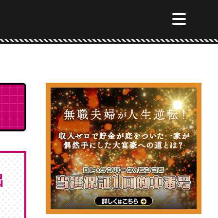
ミニロト
出