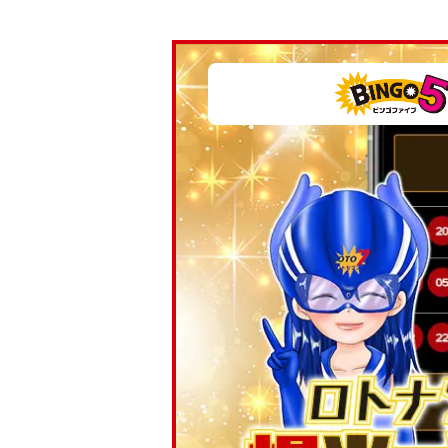
よくある
お問い合
サイトマ
利用規約
プライバ
運営者情