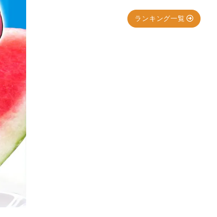
ランキング一覧