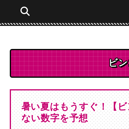
ロト6予
サイ
ビン
ロト7予
ミニロト
暑い夏はもうすぐ！【ビ
ナンバー
ない数字を予想
ナンバー