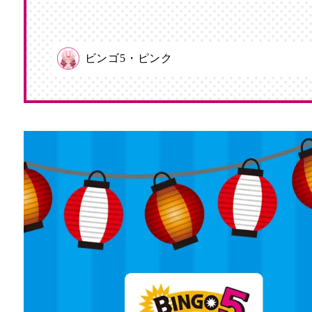
ビンゴ5
ビンゴ5・ピンク
金運上昇