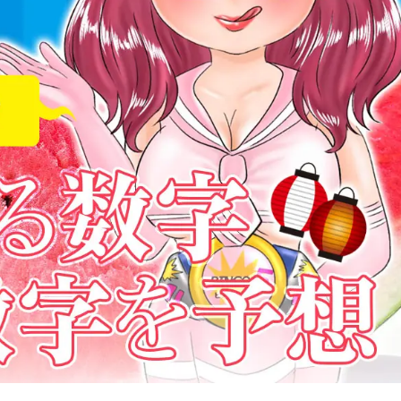
アクセスランキング
数字選択式宝くじ購入方法
最新の当選番号
ロト・ナンバーズ予想攻略基本用語集
略ナビについて