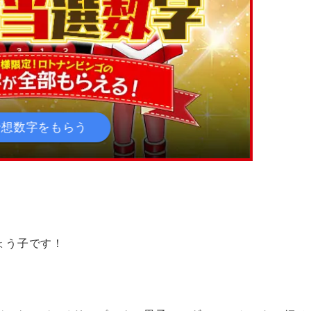
予想数字をもらう
ょう子です！