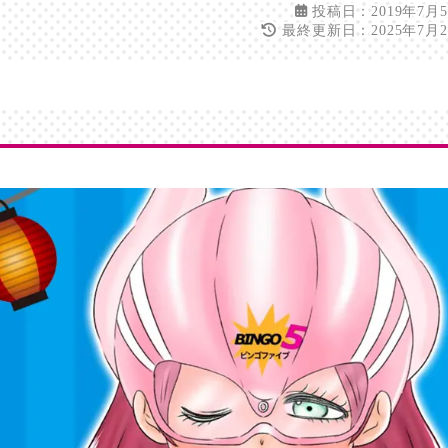
投稿日：2019年7月
最終更新日：2025年7月
予想☆的中！攻略ナビ
★金運・幸運・開運ナビ
ロト・ナンバーズ予想☆的中！攻略ナビ
ロトナンBINGO爆当て当選数字
ロト・ナンバーズ・ビンゴ5を攻略する最強メソッドのご紹