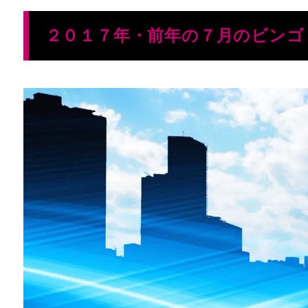
２０１７年・前年の７月のビンゴ