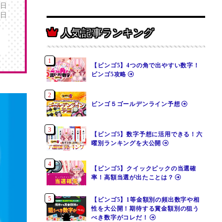
5日
2日
人気記事ランキング
【ビンゴ5】4つの角で出やすい数字！
ビンゴ5攻略
ビンゴ５ゴールデンライン予想
【ビンゴ5】数字予想に活用できる！六
曜別ランキングを大公開
【ビンゴ5】クイックピックの当選確
率！高額当選が出たことは？
介
【ビンゴ5】1等金額別の頻出数字や相
性を大公開！期待する賞金額別の狙う
べき数字がコレだ！